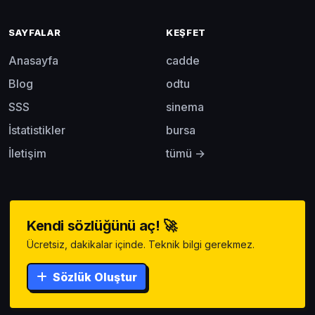
SAYFALAR
KEŞFET
Anasayfa
cadde
Blog
odtu
SSS
sinema
İstatistikler
bursa
İletişim
tümü →
Kendi sözlüğünü aç! 🚀
Ücretsiz, dakikalar içinde. Teknik bilgi gerekmez.
Sözlük Oluştur