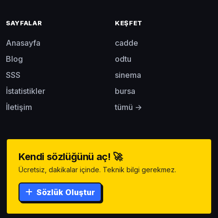
SAYFALAR
KEŞFET
Anasayfa
cadde
Blog
odtu
SSS
sinema
İstatistikler
bursa
İletişim
tümü →
Kendi sözlüğünü aç! 🚀
Ücretsiz, dakikalar içinde. Teknik bilgi gerekmez.
Sözlük Oluştur