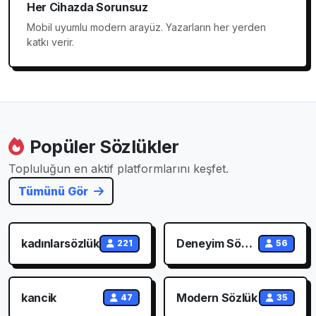
Her Cihazda Sorunsuz
Mobil uyumlu modern arayüz. Yazarların her yerden
katkı verir.
Popüler Sözlükler
Topluluğun en aktif platformlarını keşfet.
Tümünü Gör
kadınlarsözlük
Deneyim Sözlük
221
56
kancik
Modern Sözlük
47
35