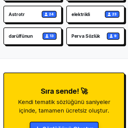
Astrotr
elektrikli
24
23
darülfünun
Perva Sözlük
13
9
Sıra sende! 🚀
Kendi tematik sözlüğünü saniyeler
içinde, tamamen ücretsiz oluştur.