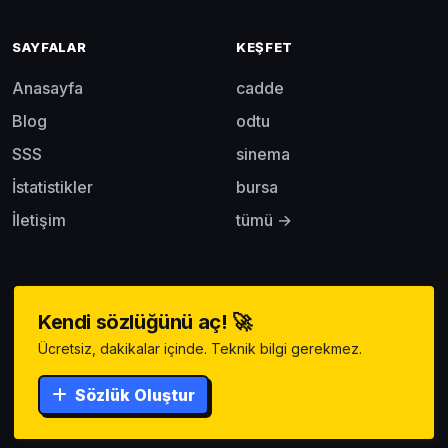
SAYFALAR
KEŞFET
Anasayfa
cadde
Blog
odtu
SSS
sinema
İstatistikler
bursa
İletişim
tümü →
Kendi sözlüğünü aç! 🚀
Ücretsiz, dakikalar içinde. Teknik bilgi gerekmez.
Sözlük Oluştur