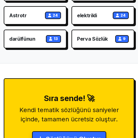
Astrotr
elektrikli
24
24
darülfünun
Perva Sözlük
13
9
Sıra sende! 🚀
Kendi tematik sözlüğünü saniyeler
içinde, tamamen ücretsiz oluştur.