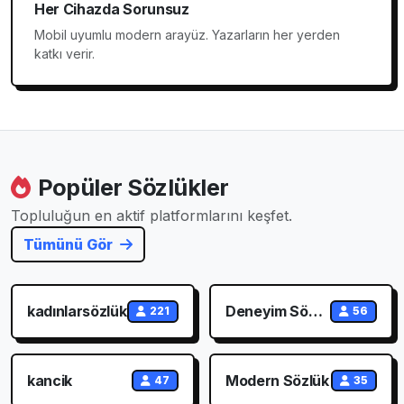
Her Cihazda Sorunsuz
Mobil uyumlu modern arayüz. Yazarların her yerden
katkı verir.
Popüler Sözlükler
Topluluğun en aktif platformlarını keşfet.
Tümünü Gör
kadınlarsözlük
Deneyim Sözlük
221
56
kancik
Modern Sözlük
47
35